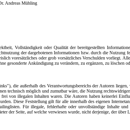
 Dr. Andreas Mühling
ktheit, Vollständigkeit oder Qualität der bereitgestellten Informati
Nichtnutzung der dargebotenen Informationen bzw. durch die Nutzung fe
islich voresätzliches oder grob vorsätzliches Verschulden vorliegt. Al
ohne gesonderte Ankündigung zu verändern, zu ergänzen, zu löschen oder
Links"), die außerhalb des Verantwortungsbereichs der Autoren liegen, 
ihnen technisch möglich und zumutbar wäre, die Nutzung rechtswidrigen 
frei von illegalen Inhalten waren. Die Autoren haben keinerlei Einflus
urden. Diese Feststellung gilt für alle innerhalb des eigenen Interne
linglisten. Für illegale, fehlerhafte oder unvollständige Inhalte u
ieter der Seite, auf welche verwiesen wurde, nicht derjenige, der über L