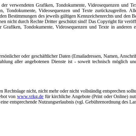
hte der verwendeten Grafiken, Tondokumente, Videosequenzen und Text
en, Tondokumente, Videosequenzen und Texte zurückzugreifen. Alle 
den Bestimmungen des jeweils gültigen Kennzeichenrechts und den Besi
n nicht durch Rechte Dritter geschützt sind! Das Copyright für veröffent
er Grafiken, Tondokumente, Videosequenzen und Texte in anderen ele
rsönlicher oder geschäftlicher Daten (Emailadressen, Namen, Anschrifte
zahlung aller angebotenen Dienste ist - soweit technisch möglich
n Rechtslage nicht, nicht mehr oder nicht vollständig entsprechen sollt
gebot von
www.vrkg.de
für kirchliche Angebote (Print oder Online) nut
e eine entsprechende Nutzungserlaubnis (vgl. Gebührenordnung des Lan