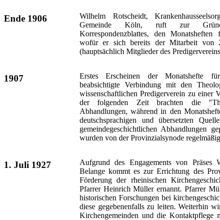
Wilhelm Rotscheidt, Krankenhausseelso
Ende 1906
Gemeinde Köln, ruft zur Gründun
Korrespondenzblattes, den Monatsheften f
wofür er sich bereits der Mitarbeit von 
(hauptsächlich Mitglieder des Predigervereins)
Erstes Erscheinen der Monatshefte für
1907
beabsichtigte Verbindung mit den Theolo
wissenschaftlichen Predigerverein zu einer Vi
der folgenden Zeit brachten die "Theo
Abhandlungen, während in den Monatshefte
deutschsprachigen und übersetzten Quelle
gemeindegeschichtlichen Abhandlungen gep
wurden von der Provinzialsynode regelmäßig f
Aufgrund des Engagements von Präses Wal
1. Juli 1927
Belange kommt es zur Errichtung des Prov
Förderung der rheinischen Kirchengeschic
Pfarrer Heinrich Müller ernannt. Pfarrer M
historischen Forschungen bei kirchengeschic
diese gegebenenfalls zu leiten. Weiterhin w
Kirchengemeinden und die Kontaktpflege m