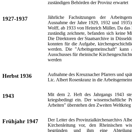
zuständigen Behörden der Provinz erwartet
Jährliche Fachsitzungen der Arbeitsgem
1927-1937
Ausnahme der Jahre 1929, 1932 und 1935) 
Wolff, ab 1933 von Heinrich Müller
.
Da das 
zuständig zeichnete, befanden sich keine M
Die Direktoren der Staatsarchive in Düssel
konnten für die Aufgabe, kirchengeschicht
werden. Die "Arbeitsgemeinschaft" kann a
Ausschusses für rheinische Kirchengeschicht
werden
Aufnahme des Kreuznacher Pfarrers und späte
Herbst 1936
Lic. Albert Rosenkranz in die Arbeitsgemeins
Mit dem 2. Heft des Jahrgangs 1943 stel
1943
kriegsbedingt ein. Der wissenschaftliche 
Arbeiten" überstehen den Zweiten Weltkrieg e
Der Leiter des Provinzialkirchenarchivs Albe
Frühjahr 1947
Kirchenleitung vor, den Rheinischen wis
begründen und ihm eine Abteilung f