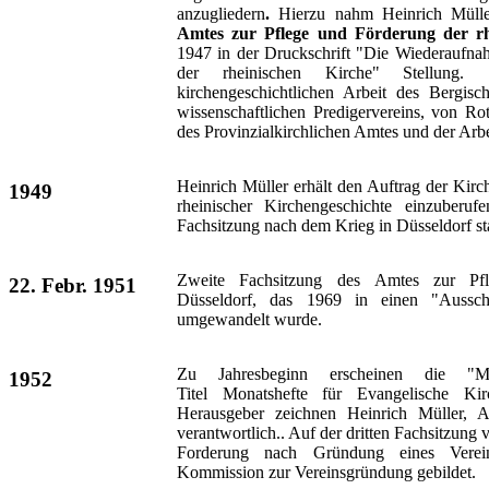
anzugliedern
.
Hierzu nahm Heinrich Mülle
Amtes zur Pflege und Förderung der rh
1947 in der Druckschrift "Die Wiederaufnah
der rheinischen Kirche" Stellung. 
kirchengeschichtlichen Arbeit des Bergisc
wissenschaftlichen Predigervereins, von R
des Provinzialkirchlichen Amtes und der Arb
Heinrich Müller erhält den Auftrag der Kir
1949
rheinischer Kirchengeschichte einzuberu
Fachsitzung nach dem Krieg in Düsseldorf sta
Zweite Fachsitzung des Amtes zur Pfle
22. Febr. 1951
Düsseldorf, das 1969 in einen "Ausschu
umgewandelt wurde.
Zu Jahresbeginn erscheinen die "Mo
1952
Titel Monatshefte für Evangelische Kir
Herausgeber zeichnen Heinrich Müller, 
verantwortlich.. Auf der dritten Fachsitzung
Forderung nach Gründung eines Verein
Kommission zur Vereinsgründung gebildet.