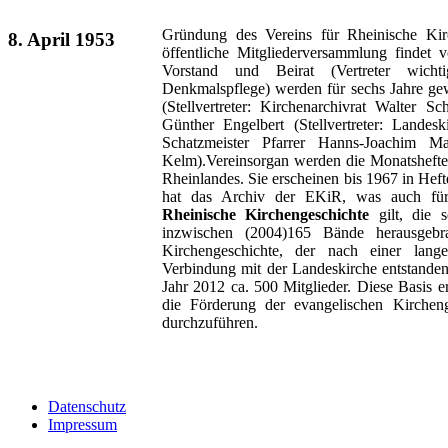
Gründung des Vereins für Rheinische Kirc
8. April 1953
öffentliche Mitgliederversammlung findet 
Vorstand und Beirat (Vertreter wicht
Denkmalspflege) werden für sechs Jahre gew
(Stellvertreter: Kirchenarchivrat Walter Sc
Günther Engelbert (Stellvertreter: Landes
Schatzmeister Pfarrer Hanns-Joachim Maß
Kelm).Vereinsorgan werden die Monatshefte
Rheinlandes. Sie erscheinen bis 1967 in Heft
hat das Archiv der EKiR, was auch f
Rheinische Kirchengeschichte
gilt, die s
inzwischen (2004)165 Bände herausgebr
Kirchengeschichte, der nach einer lange
Verbindung mit der Landeskirche entstanden i
Jahr 2012 ca. 500 Mitglieder. Diese Basis e
die Förderung der evangelischen Kircheng
durchzuführen.
Datenschutz
Impressum